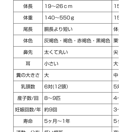
体長
19～26ｃｍ
15～2
体重
140～550ｇ
150～
尾長
胴長より短い
体長よ
体色
灰褐色・褐色・赤褐色・黒褐色
栗色・
鼻先
太くて丸い
尖って
耳
小さい
大きく
糞の大きさ
大
中
乳頭数
6対(12頭）
5対(1
産子数/回
8～9匹
4～8匹
妊娠回数/年
約9回
3～4回
寿命
5ヶ月～1年
5ヶ月～