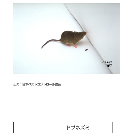
出典：日本ペストコントロール協会
ドブネズミ
ク