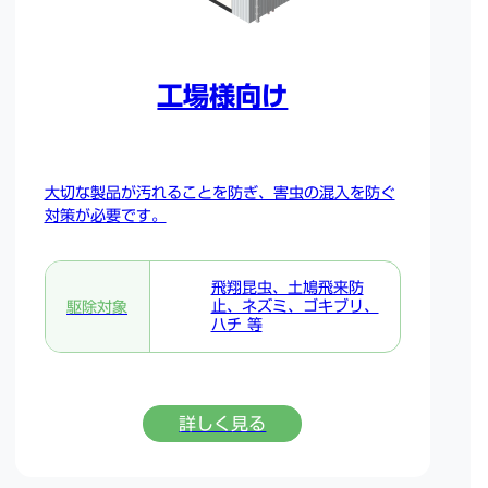
工場様向け
大切な製品が汚れることを防ぎ、害虫の混入を防ぐ
対策が必要です。
飛翔昆虫、土鳩飛来防
止、ネズミ、ゴキブリ、
駆除対象
ハチ 等
詳しく見る